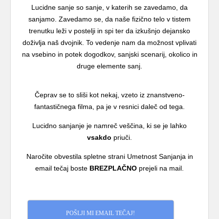
Lucidne sanje so sanje, v katerih se zavedamo, da
sanjamo. Zavedamo se, da naše fizično telo v tistem
trenutku leži v postelji in spi ter da izkušnjo dejansko
doživlja naš dvojnik. To vedenje nam da možnost vplivati
na vsebino in potek dogodkov, sanjski scenarij, okolico in
druge elemente sanj.
Čeprav se to sliši kot nekaj, vzeto iz znanstveno-
fantastičnega filma, pa je v resnici daleč od tega.
Lucidno sanjanje je namreč veščina, ki se je lahko
vsakdo
priuči.
Naročite obvestila spletne strani Umetnost Sanjanja in
email tečaj boste
BREZPLAČNO
prejeli na mail.
POŠLJI MI EMAIL TEČAJ!