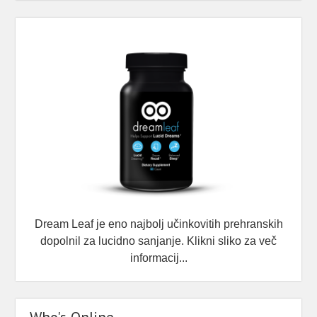
Ko sem pogledal stare zapise, sem ugotovil, da
se isti motiv ponavlja že od 2007.
Še bolj zanimivo pa je bilo nekaj drugega: ko
začneš raziskovati, ugotoviš, da imajo zelo
podobne sanje tudi drugi ljudje.
Razlage so različne. Psihološke. Simb
...
See More
The Things in the Throat — On Collective
Dream Structures
open.substack.com
“My throat begins to burn.
Dream Leaf je eno najbolj učinkovitih prehranskih
View on Facebook
·
Share
dopolnil za lucidno sanjanje. Klikni sliko za več
informacij...
Umetnost Sanjanja
5 months ago
🌙 Kaj, če bi lahko svoje sanje videli iz več