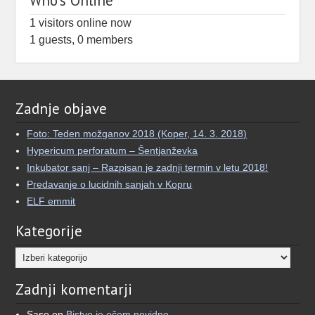
Who's Online
različnih perspektiv?
1 visitors online now
1 guests,
0 members
Več kot dve desetletji je minilo, odkar sem se
prvič vprašal, kaj moje sanje pomenijo.
Kar se je začelo kot iskanje pomena, se je
razvilo v poglobljeno raziskovanje izkušenj, ki
Zadnje objave
jih je pogosto težko ubesediti.
Foto: Teden možganov 2018 (Koper, 14. 3. 2018)
Zato sem ustvaril aplikacijo Oneiro.
Hypericum perforatum – Šentjanževka
Inkubator sanj – Razpisan je zadnji termin v letu 2018!
Gre za preprost sanjski dnevnik, ki poleg
Predavanje o lucidnih sanjah v Kopru
zapisovanja omogoča tudi AI interpretacijo san
ELF emmit
...
See More
Kategorije
View on Facebook
·
Share
Kategorije
Umetnost Sanjanja
Zadnji komentarji
5 months ago
🌙 To ni doktrina. Je model.
Saso
on
Bistvo je očem nevidno…