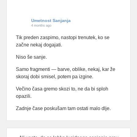
Umetnost Sanjanja
4 months ago
Tik preden zaspimo, nastopi trenutek, ko se
začne nekaj dogajati.
Niso še sanje.
Samo fragmenti — barve, oblike, nekaj, kar že
skoraj dobi smisel, potem pa izgine.
Večino časa gremo skozi to, ne da bi sploh
opazili.
Zadnje čase poskušam tam ostati malo dlje.
Samo opazujem, kaj se pojavi — in kaj se zgodi,
če ne zaspim takoj.