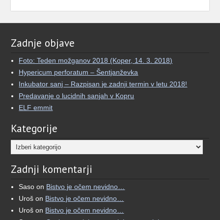
“My throat begins to burn.
View on Facebook
·
Share
Zadnje objave
Umetnost Sanjanja
Foto: Teden možganov 2018 (Koper, 14. 3. 2018)
5 months ago
Hypericum perforatum – Šentjanževka
🌙 Kaj, če bi lahko svoje sanje videli iz več
Inkubator sanj – Razpisan je zadnji termin v letu 2018!
različnih perspektiv?
Predavanje o lucidnih sanjah v Kopru
ELF emmit
Več kot dve desetletji je minilo, odkar sem se
prvič vprašal, kaj moje sanje pomenijo.
Kategorije
Kar se je začelo kot iskanje pomena, se je
Kategorije
razvilo v poglobljeno raziskovanje izkušenj, ki
jih je pogosto težko ubesediti.
Zadnji komentarji
Zato sem ustvaril aplikacijo Oneiro.
Saso
on
Bistvo je očem nevidno…
Uroš
on
Bistvo je očem nevidno…
Gre za preprost sanjski dnevnik, ki poleg
Uroš
on
Bistvo je očem nevidno…
zapisovanja omogoča tudi AI interpretacijo san