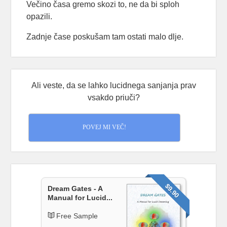
Večino časa gremo skozi to, ne da bi sploh
opazili.
Zadnje čase poskušam tam ostati malo dlje.
Samo opazujem, kaj se pojavi — in kaj se zgodi,
če ne zaspim takoj.
Ali veste, da se lahko lucidnega sanjanja prav
O tem sem napisal nekaj več tukaj:
vsakdo priuči?
👉
open.substack.com/pub/consciousflow/p/at
...
See More
POVEJ MI VEČ!
At the Edge of Sleep
open.substack.com
There’s a moment, right at the boundary of
sleep, when something begins.
$9.90
Dream Gates - A
View on Facebook
·
Share
Manual for Lucid...
Free Sample
Umetnost Sanjanja