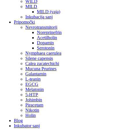
WILD
MILD
MILD (vaja)
Inkubacija sanj
Pripomočki
Nevrotransmitorji
Noreprinefrin
Acetilholin
Dopamin
Serotonin
Nymphaea caerulea
Silene capensis
Calea zacatechichi
Mucuna Prurines
Galantamin
L-teanin
EGCG
Melatonin
5-HTP
Johimbin
Piracetam
Nikotin
Holin
Blog
Inkubator sanj