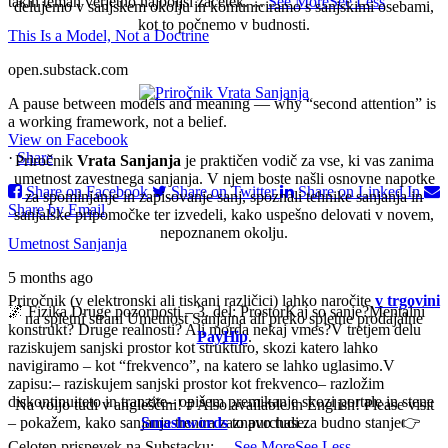
takih temah verjetno najboljši začetek.
...
See More
See Less
delujemo v sanjskem okolju in komuniciramo s sanjskimi osebami,
kot to počnemo v budnosti.
This Is a Model, Not a Doctrine
open.substack.com
A pause between models and meaning — why “second attention” is
a working framework, not a belief.
View on Facebook
·
Share
Priročnik
Vrata Sanjanja
je praktičen vodič za vse, ki vas zanima
umetnost zavestnega sanjanja. V njem boste našli osnovne napotke
Share on Facebook
Share on Twitter
Share on Linked In
za spominjanje in zapisovanje sanj, spoznali tehnike sanjanja in
Share by Email
sanjalske pripomočke ter izvedeli, kako uspešno delovati v novem,
nepoznanem okolju.
Umetnost Sanjanja
5 months ago
Priročnik (v elektronski ali tiskani različici) lahko naročite
v trgovini
🌌 Fizika Druge pozornosti – 3. del: Prostor
Kaj so sanje?
Mentalni
na spletni strani Umetnost Sanjajna ali preko spletne prodajalne
konstrukt? Druge realnosti? Ali morda nekaj vmes?
V tretjem delu
PayHip
.
raziskujem sanjski prostor kot strukturo, skozi katero lahko
navigiramo – kot “frekvenco”, na katero se lahko uglasimo.
V
zapisu:
– raziskujem sanjski prostor kot frekvenco
– razložim
diskontinuiteto in tranzite
– opišem premikanje skozi portale in stene
Na voljo tudi v angleščini! # Also available in English! Please visit
– pokažem, kako sanjanje trenira zaznavo tudi za budno stanje
Smashwords
to purchase.
👉
Celoten prispevek na Substacku:
...
See More
See Less