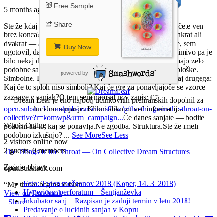
Free Sample
5 months ago
Share
Ste že kdaj sanjali, da vam nekaj obtiči v grlu — in to vlečete ven
brez konca?
Jaz sem takšne sanje imel večkrat.
Ne samo enkrat ali
dvakrat — ampak skozi leta.
Ko sem pogledal stare zapise, sem
Buy Now
ugotovil, da se isti motiv ponavlja že od 2007.
Še bolj zanimivo pa je
bilo nekaj drugega: ko začneš raziskovati, ugotoviš, da imajo zelo
podobne sanje tudi drugi ljudje.
Razlage so različne. Psihološke.
powered by
Simbolne. Duhovne.
Ampak mene je začelo zanimati nekaj drugega:
Kaj če to sploh niso simboli? Kaj če gre za ponavljajoče se vzorce
zaznave v sanjah?
O tem sem napisal nov zapis: 👉
Dream Leaf je eno najbolj učinkovitih prehranskih dopolnil za
open.substack.com/pub/consciousflow/p/the-things-in-the-throat-on-
lucidno sanjanje. Klikni sliko za več informacij...
collective?r=komwp&utm_campaign...
Če danes sanjate — bodite
Who's Online
pozorni na to, kaj se ponavlja.
Ne zgodba. Struktura.
Ste že imeli
podobno izkušnjo?
...
See More
See Less
2 visitors online now
2 guests,
0 members
The Things in the Throat — On Collective Dream Structures
Zadnje objave
open.substack.com
Foto: Teden možganov 2018 (Koper, 14. 3. 2018)
“My throat begins to burn.
Hypericum perforatum – Šentjanževka
View on Facebook
Inkubator sanj – Razpisan je zadnji termin v letu 2018!
·
Share
Predavanje o lucidnih sanjah v Kopru