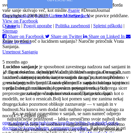
OBVEŠČAJ ME!
svoje sanje kdaj interpretirate — ali jih samo pozabite?
🌌 Morda
vaše sanje skrivajo več, kot mislite.
#sanje
#DreamJournal
#lucidnosanjanje
Copyright © 2008-2023
#oneiro
Umetnost Sanjanja
...
See More
See Less
. Vse pravice pridržane.
View on Facebook
O avtorju
|
Pogoji uporabe
|
Politika zasebnosti
|
Spletni piškotki
|
·
Share
Sitemap
Share on Facebook
Share on Twitter
Share on Linked In
Želite izvedeti več o lucidnem sanjanju? Naročite priročnik Vrata
Share by Email
Sanjanja.
Umetnost Sanjanja
5 months ago
Lucidno sanjanje
je sposobnost zavestnega nadzora nad sanjami in
🌙 To ni doktrina. Je model.
je zagotovo eden najbolj privlačnih vidikov sanjanja. Omogoča nam
V zadnjih tednih sem pisal o sanjah,
lucidnem sanjanju in tem, kar imenujem druga pozornost.
namreč aktivno (so)delovanje v sanjah na način, kot to počnemo v
Preden
grem naprej, sem naredil kratek premor.
vsakdanjem življenju. Z ozaveščanjem v sanjah dobimo izjemno
Ta zapis ni razlaga sanj in ni
teorija o drugih realnostih. Je poskus pojasniti nekaj bolj
priložnost za raziskovanje povsem novega sveta, v katerega sicer
preprostega: zakaj je včasih koristno razmišljati o izkušnjah kot o
nezavedno vstopamo vsako noč, ko gremo spat.
modelih, ne kot o resnicah.
Bolj kot pomen sanj me zanima nekaj
drugega:
kako pozornost oblikuje zaznavanje — v sanjah in v
budnosti.
Na koncu sem dodal tudi majhno opazovalno nalogo za
Ko se enkrat ozavestimo v sanjah, se nam namreč odprejo
nocoj.
👉 Celoten zapis:
najrazličnejše priložnosti – lahko uresničimo svoje najbolj skrite
open.substack.com/pub/consciousflow/p/this-is-a-model-not-a-
fantazije in želje, se soočimo z najglobljimi strahovi, poiščemo
doctrine?r=komwp&utm_campaign=post&ut...
Radovednost je pri
sanjskega vodnika, spoznamo svoj višji Jaz ali pa preprosto