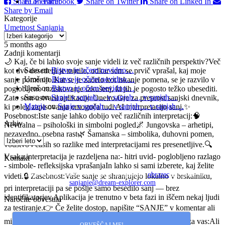
Share on Facebook
ELF emmit
Share on Twitter
Share on Linked In
Share by Email
Kategorije
Umetnost Sanjanja
Kategorije
5 months ago
Zadnji komentarji
🌙 Kaj, če bi lahko svoje sanje videli iz več različnih perspektiv?
Več
Saso
on
Bistvo je očem nevidno…
kot dve desetletji je minilo, odkar sem se prvič vprašal, kaj moje
Uroš
on
Bistvo je očem nevidno…
sanje pomenijo.
Kar se je začelo kot iskanje pomena, se je razvilo v
Uroš
on
Bistvo je očem nevidno…
poglobljeno raziskovanje izkušenj, ki jih je pogosto težko ubesediti.
Saso
on
Sanje v sanjah… v sanjah… v sanjah…
Zato sem ustvaril aplikacijo Oneiro.
Gre za preprost sanjski dnevnik,
Mateja
on
Sanje v sanjah… v sanjah… v sanjah…
ki poleg zapisovanja omogoča tudi AI interpretacijo sanj.
✨
Posebnost:
Iste sanje lahko dobijo več različnih interpretacij:
🧠
Arhiv
Nevtralna – psihološki in simbolni pogled
🌌 Jungovska – arhetipi,
nezavedno, osebna rast
🌿 Šamanska – simbolika, duhovni pomen,
vodstvo
Včasih so razlike med interpretacijami res presenetljive.
🔍
Vsaka interpretacija je razdeljena na:
- hitri uvid
- poglobljeno razlago
Kontakt
- simbole
- refleksijska vprašanja
In lahko si sami izberete, kaj želite
Za vprašanja, mnenja in pripombe izpolnite
obrazec
ali pišite na
videti.
🔒 Zasebnost:
Vaše sanje se shranjujejo lokalno v brskalniku,
sanjanje@dream-explorer.com
pri interpretaciji pa se pošlje samo besedilo sanj — brez
identifikatorjev.
Aplikacija je trenutno v beta fazi in iščem nekaj ljudi
Naročite obvestila
za testiranje.
👉 Če želite dostop, napišite “SANJE” v komentar ali
mi pošljite sporočilo.
Število mest je omejeno.
👇
Vprašanje za vas:
Ali