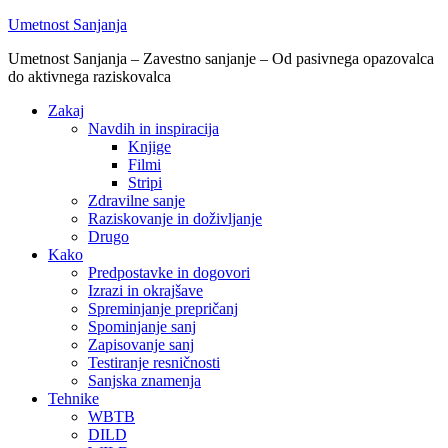
Umetnost Sanjanja
Umetnost Sanjanja – Zavestno sanjanje – Od pasivnega opazovalca
do aktivnega raziskovalca
Zakaj
Navdih in inspiracija
Knjige
Filmi
Stripi
Zdravilne sanje
Raziskovanje in doživljanje
Drugo
Kako
Predpostavke in dogovori
Izrazi in okrajšave
Spreminjanje prepričanj
Spominjanje sanj
Zapisovanje sanj
Testiranje resničnosti
Sanjska znamenja
Tehnike
WBTB
DILD