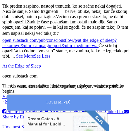
Tik preden zaspimo, nastopi trenutek, ko se začne nekaj dogajati.
Niso še sanje.
Samo fragmenti — barve, oblike, nekaj, kar že skoraj
dobi smisel, potem pa izgine.
Večino časa gremo skozi to, ne da bi
sploh opazili.
Zadnje čase poskušam tam ostati malo dlje.
Samo
opazujem, kaj se pojavi — in kaj se zgodi, če ne zaspim takoj.
O tem
sem napisal nekaj več tukaj:
👉
open.substack.com/pub/consciousflow/p/at-the-edge-of-sleep?
r=komwp&utm_campaign=post&utm_medium=w...
Če si kdaj
opazil/-a to čudno “vmesno” stanje, me zanima, kako je izgledalo pri
tebi.
...
See More
See Less
At the Edge of Sleep
open.substack.com
There’s a moment, right at the boundary of sleep, when something
Ali veste, da se lahko lucidnega sanjanja prav vsakdo priuči?
begins.
View on Facebook
·
Share
POVEJ MI VEČ!
Share on Facebook
Share on Twitter
Share on Linked In
Share by Email
$9.90
Dream Gates - A
Manual for Lucid...
Umetnost Sanjanja