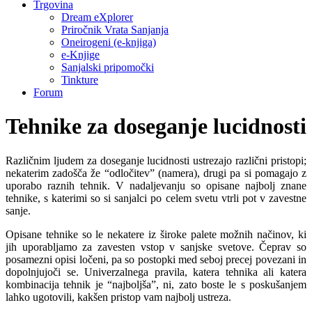
Trgovina
Dream eXplorer
Priročnik Vrata Sanjanja
Oneirogeni (e-knjiga)
e-Knjige
Sanjalski pripomočki
Tinkture
Forum
Tehnike za doseganje lucidnosti
Različnim ljudem za doseganje lucidnosti ustrezajo različni pristopi;
nekaterim zadošča že “odločitev” (namera), drugi pa si pomagajo z
uporabo raznih tehnik. V nadaljevanju so opisane najbolj znane
tehnike, s katerimi so si sanjalci po celem svetu vtrli pot v zavestne
sanje.
Opisane tehnike so le nekatere iz široke palete možnih načinov, ki
jih uporabljamo za zavesten vstop v sanjske svetove. Čeprav so
posamezni opisi ločeni, pa so postopki med seboj precej povezani in
dopolnjujoči se. Univerzalnega pravila, katera tehnika ali katera
kombinacija tehnik je “najboljša”, ni, zato boste le s poskušanjem
lahko ugotovili, kakšen pristop vam najbolj ustreza.