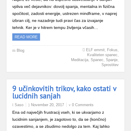
vpliva več dejavnikov: dovolj spanja, mentalna in fizična
spočitost, zadosti energije, ustrezen mindframe, v naprej
izbran cilj, ne nazadnje tudi pravi čas za izvajanje
tehnik. Ker je v hitrem tempu življenja včasih…
READ MORE
,
,
ELF emmit
Fokus
Blog
,
Kvaliteten spanec
,
,
,
Meditacija
Spanec
Spanje
Sprostitev
9 učinkovitih trikov, kako ostati v
lucidnih sanjah
Saso
November 20, 2017
0 Comments
Ena od največjih frustracij vseh, ki se ukvarjamo z
lucidnim sanjanjem, je zagotovo to, da se (končno)
ozavestimo, a se zbudimo nedolgo za tem. Kaj lahko