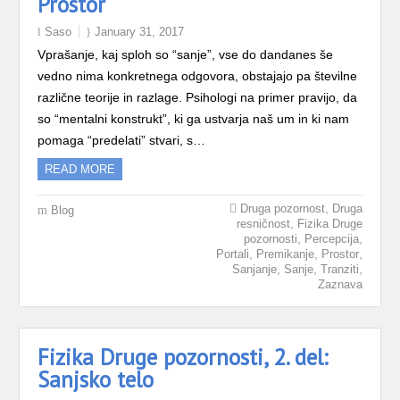
Prostor
Saso
January 31, 2017
Vprašanje, kaj sploh so “sanje”, vse do dandanes še
vedno nima konkretnega odgovora, obstajajo pa številne
različne teorije in razlage. Psihologi na primer pravijo, da
so “mentalni konstrukt”, ki ga ustvarja naš um in ki nam
pomaga “predelati” stvari, s…
READ MORE
,
Druga pozornost
Druga
Blog
,
resničnost
Fizika Druge
,
,
pozornosti
Percepcija
,
,
,
Portali
Premikanje
Prostor
,
,
,
Sanjanje
Sanje
Tranziti
Zaznava
Fizika Druge pozornosti, 2. del:
Sanjsko telo