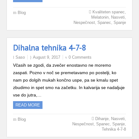
,
Kvaliteten spanec
Blog
,
,
Melatonin
Nasveti
,
,
Nespečnost
Spanec
Spanje
Dihalna tehnika 4-7-8
Saso
August 9, 2017
0 Comments
Včasih se zgodi, da zvečer enostavno ne moremo
zaspati. Pozno v noč se premetavamo po postelji, ko
nam po dolgih mukah končno uspe, pa se kmalu spet
zbudimo in spet smo na začetku. In kalvarija se nadaljuje
vse do jutra,…
READ MORE
,
,
Dihanje
Nasveti
Blog
,
,
,
Nespečnost
Spanec
Spanje
Tehnika 4-7-8