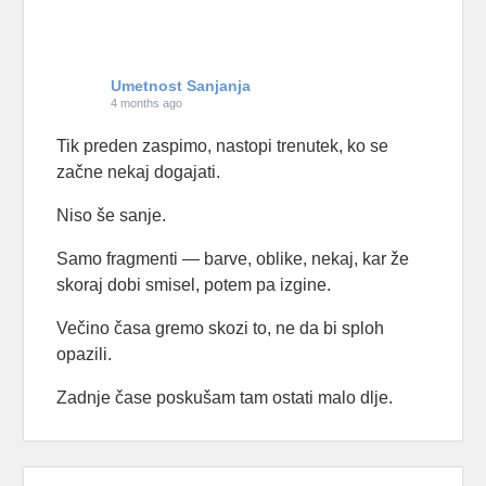
Umetnost Sanjanja
4 months ago
Tik preden zaspimo, nastopi trenutek, ko se
začne nekaj dogajati.
Niso še sanje.
Samo fragmenti — barve, oblike, nekaj, kar že
skoraj dobi smisel, potem pa izgine.
Večino časa gremo skozi to, ne da bi sploh
opazili.
Zadnje čase poskušam tam ostati malo dlje.
Samo opazujem, kaj se pojavi — in kaj se zgodi,
če ne zaspim takoj.