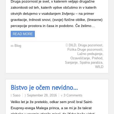
Druga pozornost je svet, v katerem veljajo drugačne
zakonitosti od teh, katerih vplive občutimo in v katerih
okvirjih delujemo v vsakdanjem življenju – na primer
gravitacije, trdnosti snovi, (svoje) fizične oblike, (linearne)
percepcije prostora in časa in podobno. Če želimo…
READ MORE
,
,
DILD
Druga pozornost
Blog
,
Fizika Druge pozornosti
,
Lažno prebujenje
,
,
Ozaveščanje
Prehod
,
,
Sanjanje
Spalna paraliza
WILD
Bistvo je očem nevidno…
Saso
September 28, 2016
3 Comments
Veliko let je že preteklo, odkar sem prvič bral Saint-
Exuprey-evega Malega princa, a se mi je že takrat