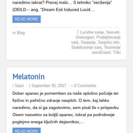
naredimo takrat? Precej malo… S tehniko “veriženja”
(DEILD – ang. “Dream Exit Induced Lucid…
READ MORE
,
,
Lucidne sanje
Nasveti
Blog
,
Oneirogeni
Podaljševanje
,
,
,
sanj
Sanjanje
Sanjsko telo
,
Stabiliziranje sanj
Testiranje
,
resničnosti
Triki
Melatonin
Saso
September 30, 2017
0 Comments
Dober spanec je pomemben za naše splošno počutje ter
fizično in psihično zdravje nasploh. O tem, kaj lahko
naredimo, da si ga zagotovimo, sem pisal že v prispevku
Osem nasvetov za boljši spanec, tokrat pa podrobneje
poglejmo enega ključnih dejavnikov,…
READ MORE