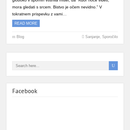
globoko v spomin vtisnila misel, da “Kdor hoče videti,
mora gledati s srcem. Bistvo je očem nevidno.” V
tokratnem prispevku z vami…
READ MORE
,
Blog
Sanjanje
Sporočilo
Facebook