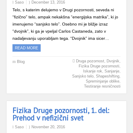
Saso
December 13, 2016
Telo, s katerim delujemo v Drugi pozornosti, seveda ni
“fizično” telo, ampak nekakšna “energijska matrika”, ki jo
imenujemo “sanjsko telo”. Osebno mi je bližje izraz
“dvojnik”, ki ga je vpeljal Carlos Castaneda, zato v
nadaljevanju uporabljam tega. “Dvojnik” ima sicer…
READ MORE
,
,
Druga pozornost
Dvojnik
Blog
,
Fizika Druge pozornosti
,
,
Iskanje rok
Sanjanje
,
,
Sanjsko telo
Shapeshifting
,
Spreminjanje oblike
Testiranje resničnosti
Fizika Druge pozornosti, 1. del:
Prehod v nefizični svet
Saso
November 20, 2016