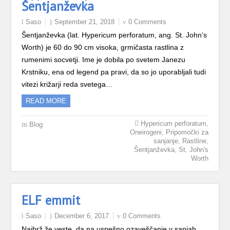
Šentjanževka
Saso
September 21, 2018
0 Comments
Šentjanževka (lat. Hypericum perforatum, ang. St. John’s
Worth) je 60 do 90 cm visoka, grmičasta rastlina z
rumenimi socvetji. Ime je dobila po svetem Janezu
Krstniku, ena od legend pa pravi, da so jo uporabljali tudi
vitezi križarji reda svetega…
READ MORE
,
Hypericum perforatum
Blog
,
Oneirogeni
Pripomočki za
,
,
sanjanje
Rastline
,
Šentjanževka
St. John's
Worth
ELF emmit
Saso
December 6, 2017
0 Comments
Najbrž že veste, da na uspešno ozaveščanje v sanjah