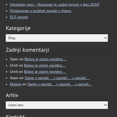
🌙 Kaj, če bi lahko svoje sanje videli iz več
Inkubator sanj – Razpisan je zadnji termin v letu 2018!
različnih perspektiv?
Predavanje o lucidnih sanjah v Kopru
ELF emmit
Več kot dve desetletji je minilo, odkar sem se
prvič vprašal, kaj moje sanje pomenijo.
Kategorije
Kar se je začelo kot iskanje pomena, se je
Kategorije
razvilo v poglobljeno raziskovanje izkušenj, ki
jih je pogosto težko ubesediti.
Zadnji komentarji
Zato sem ustvaril aplikacijo Oneiro.
Saso
on
Bistvo je očem nevidno…
Uroš
on
Bistvo je očem nevidno…
Gre za preprost sanjski dnevnik, ki poleg
Uroš
on
Bistvo je očem nevidno…
zapisovanja omogoča tudi AI interpretacijo san
Saso
on
Sanje v sanjah… v sanjah… v sanjah…
...
See More
Mateja
on
Sanje v sanjah… v sanjah… v sanjah…
View on Facebook
·
Share
Arhiv
Umetnost Sanjanja
5 months ago
Kontakt