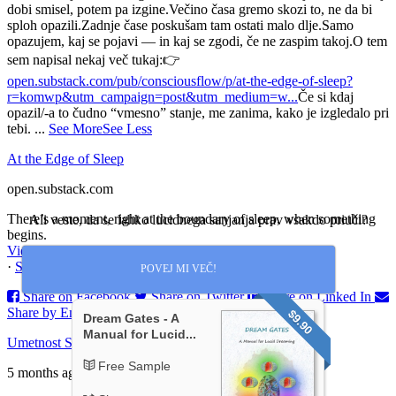
dobi smisel, potem pa izgine.
Večino časa gremo skozi to, ne da bi
sploh opazili.
Zadnje čase poskušam tam ostati malo dlje.
Samo
opazujem, kaj se pojavi — in kaj se zgodi, če ne zaspim takoj.
O tem
sem napisal nekaj več tukaj:
👉
open.substack.com/pub/consciousflow/p/at-the-edge-of-sleep?
r=komwp&utm_campaign=post&utm_medium=w...
Če si kdaj
opazil/-a to čudno “vmesno” stanje, me zanima, kako je izgledalo pri
tebi.
...
See More
See Less
At the Edge of Sleep
open.substack.com
There’s a moment, right at the boundary of sleep, when something
Ali veste, da se lahko lucidnega sanjanja prav vsakdo priuči?
begins.
View on Facebook
·
Share
POVEJ MI VEČ!
Share on Facebook
Share on Twitter
Share on Linked In
Share by Email
$9.90
Dream Gates - A
Manual for Lucid...
Umetnost Sanjanja
Free Sample
5 months ago