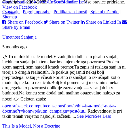
#lucidnosanjanje
Copyright © 2008-2023
#oneiro
Umetnost Sanjanja
...
See More
See Less
. Vse pravice pridržane.
View on Facebook
O avtorju
|
Pogoji uporabe
|
Politika zasebnosti
|
Spletni piškotki
|
·
Share
Sitemap
Share on Facebook
Share on Twitter
Share on Linked In
Share by Email
Umetnost Sanjanja
5 months ago
🌙 To ni doktrina. Je model.
V zadnjih tednih sem pisal o sanjah,
lucidnem sanjanju in tem, kar imenujem druga pozornost.
Preden
grem naprej, sem naredil kratek premor.
Ta zapis ni razlaga sanj in ni
teorija o drugih realnostih. Je poskus pojasniti nekaj bolj
preprostega: zakaj je včasih koristno razmišljati o izkušnjah kot o
modelih, ne kot o resnicah.
Bolj kot pomen sanj me zanima nekaj
drugega:
kako pozornost oblikuje zaznavanje — v sanjah in v
budnosti.
Na koncu sem dodal tudi majhno opazovalno nalogo za
nocoj.
👉 Celoten zapis:
open.substack.com/pub/consciousflow/p/this-is-a-model-not-a-
doctrine?r=komwp&utm_campaign=post&ut...
Radovednost je pri
takih temah verjetno najboljši začetek.
...
See More
See Less
This Is a Model, Not a Doctrine