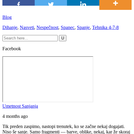
Blog
Dihanje
,
Nasveti
,
Nespečnost
,
Spanec
,
Spanje
,
Tehnika 4-7-8
Facebook
Umetnost Sanjanja
4 months ago
Tik preden zaspimo, nastopi trenutek, ko se začne nekaj dogajati.
Niso še sanje.
Samo fragmenti — barve, oblike, nekaj, kar že skoraj