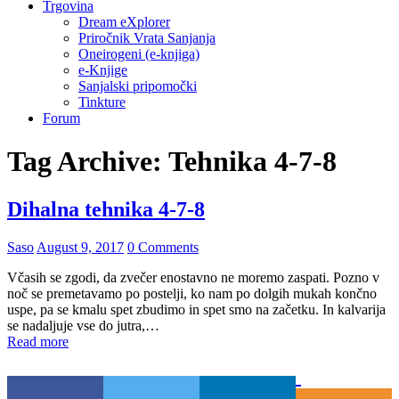
Trgovina
Dream eXplorer
Priročnik Vrata Sanjanja
Oneirogeni (e-knjiga)
e-Knjige
Sanjalski pripomočki
Tinkture
Forum
Tag Archive:
Tehnika 4-7-8
Dihalna tehnika 4-7-8
Saso
August 9, 2017
0 Comments
Včasih se zgodi, da zvečer enostavno ne moremo zaspati. Pozno v
noč se premetavamo po postelji, ko nam po dolgih mukah končno
uspe, pa se kmalu spet zbudimo in spet smo na začetku. In kalvarija
se nadaljuje vse do jutra,…
Read more