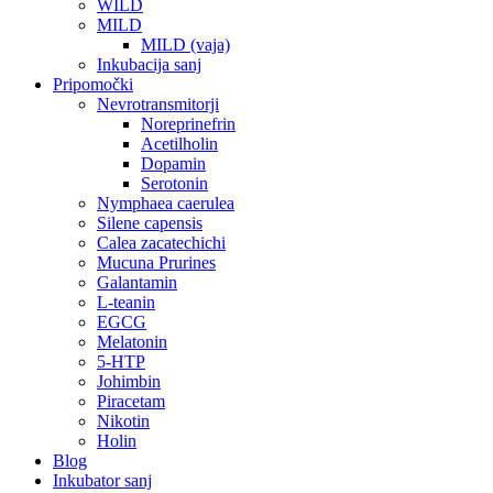
WILD
MILD
MILD (vaja)
Inkubacija sanj
Pripomočki
Nevrotransmitorji
Noreprinefrin
Acetilholin
Dopamin
Serotonin
Nymphaea caerulea
Silene capensis
Calea zacatechichi
Mucuna Prurines
Galantamin
L-teanin
EGCG
Melatonin
5-HTP
Johimbin
Piracetam
Nikotin
Holin
Blog
Inkubator sanj