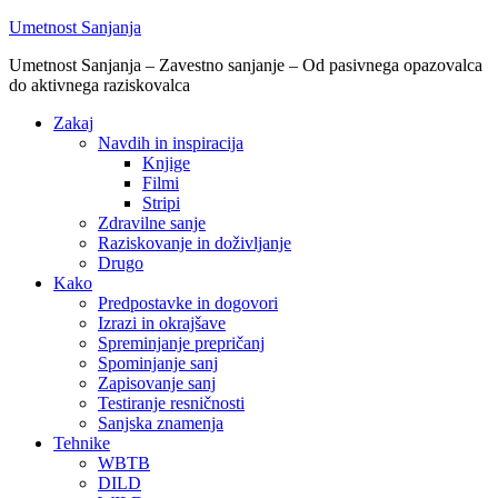
Umetnost Sanjanja
Umetnost Sanjanja – Zavestno sanjanje – Od pasivnega opazovalca
do aktivnega raziskovalca
Zakaj
Navdih in inspiracija
Knjige
Filmi
Stripi
Zdravilne sanje
Raziskovanje in doživljanje
Drugo
Kako
Predpostavke in dogovori
Izrazi in okrajšave
Spreminjanje prepričanj
Spominjanje sanj
Zapisovanje sanj
Testiranje resničnosti
Sanjska znamenja
Tehnike
WBTB
DILD