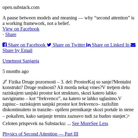
open.substack.com
A pause between models and meaning — why “second attention” is
a working framework, not a belief.
View on Facebook
·
Share
Share on Facebook
Share on Twitter
Share on Linked In
Share by Email
Umetnost Sanjanja
5 months ago
🌌 Fizika Druge pozornosti – 3. del: Prostor
Kaj so sanje?
Mentalni
konstrukt? Druge realnosti? Ali morda nekaj vmes?
V tretjem delu
raziskujem sanjski prostor kot strukturo, skozi katero lahko
navigiramo – kot “frekvenco”, na katero se lahko uglasimo.
V
zapisu:
– raziskujem sanjski prostor kot frekvenco
– razložim
diskontinuiteto in tranzite
– opišem premikanje skozi portale in stene
– pokažem, kako sanjanje trenira zaznavo tudi za budno stanje
👉
Celoten prispevek na Substacku:
...
See More
See Less
Physics of Second Attention — Part III