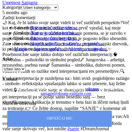
Umetnost Sanjanja
Kategorije
5 months ago
Zadnji komentarji
🌙 Kaj, če bi lahko svoje sanje videli iz več različnih perspektiv?
Več
Saso
on
Bistvo je očem nevidno…
kot dve desetletji je minilo, odkar sem se prvič vprašal, kaj moje
Uroš
on
Bistvo je očem nevidno…
sanje pomenijo.
Kar se je začelo kot iskanje pomena, se je razvilo v
Uroš
on
Bistvo je očem nevidno…
poglobljeno raziskovanje izkušenj, ki jih je pogosto težko ubesediti.
Saso
on
Sanje v sanjah… v sanjah… v sanjah…
Zato sem ustvaril aplikacijo Oneiro.
Gre za preprost sanjski dnevnik,
Mateja
on
Sanje v sanjah… v sanjah… v sanjah…
ki poleg zapisovanja omogoča tudi AI interpretacijo sanj.
✨
Posebnost:
Iste sanje lahko dobijo več različnih interpretacij:
🧠
Arhiv
Nevtralna – psihološki in simbolni pogled
🌌 Jungovska – arhetipi,
nezavedno, osebna rast
🌿 Šamanska – simbolika, duhovni pomen,
vodstvo
Včasih so razlike med interpretacijami res presenetljive.
🔍
Vsaka interpretacija je razdeljena na:
- hitri uvid
- poglobljeno razlago
Kontakt
- simbole
- refleksijska vprašanja
In lahko si sami izberete, kaj želite
Za vprašanja, mnenja in pripombe izpolnite
obrazec
ali pišite na
videti.
🔒 Zasebnost:
Vaše sanje se shranjujejo lokalno v brskalniku,
sanjanje@dream-explorer.com
pri interpretaciji pa se pošlje samo besedilo sanj — brez
identifikatorjev.
Aplikacija je trenutno v beta fazi in iščem nekaj ljudi
Naročite obvestila
za testiranje.
👉 Če želite dostop, napišite “SANJE” v komentar ali
mi pošljite sporočilo.
Število mest je omejeno.
👇
Vprašanje za vas:
Ali
OBVEŠČAJ ME!
svoje sanje kdaj interpretirate — ali jih samo pozabite?
🌌 Morda
vaše sanje skrivajo več, kot mislite.
#sanje
#DreamJournal