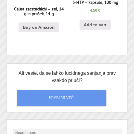
5-HTP – kapsule, 100 mg
Calea zacatechichi – zel, 14
4,50
€
g in prašek, 14 g
Add to cart
Buy on Amazon
Ali veste, da se lahko lucidnega sanjanja prav
vsakdo priuči?
POVEJ MI VEČ!