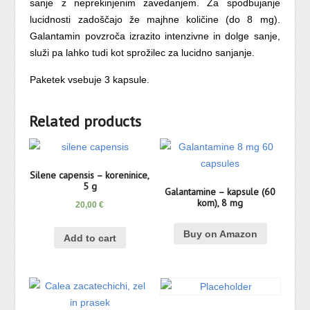
sanje z neprekinjenim zavedanjem. Za spodbujanje
lucidnosti zadoščajo že majhne količine (do 8 mg).
Galantamin povzroča izrazito intenzivne in dolge sanje,
služi pa lahko tudi kot sprožilec za lucidno sanjanje.
Paketek vsebuje 3 kapsule.
Related products
Silene capensis – koreninice,
5 g
Galantamine – kapsule (60
kom), 8 mg
20,00
€
Buy on Amazon
Add to cart