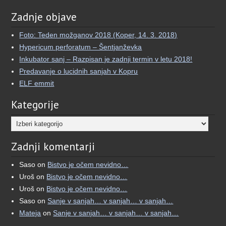
Zadnje objave
Foto: Teden možganov 2018 (Koper, 14. 3. 2018)
Hypericum perforatum – Šentjanževka
Inkubator sanj – Razpisan je zadnji termin v letu 2018!
Predavanje o lucidnih sanjah v Kopru
ELF emmit
Kategorije
Kategorije
Zadnji komentarji
Saso
on
Bistvo je očem nevidno…
Uroš
on
Bistvo je očem nevidno…
Uroš
on
Bistvo je očem nevidno…
Saso
on
Sanje v sanjah… v sanjah… v sanjah…
Mateja
on
Sanje v sanjah… v sanjah… v sanjah…