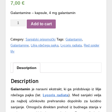
7,00
€
Galantamine – kapsule, 4 mg galantamin
Galantamine
Add to cart
–
kapsule,
Category:
Sanjalski pripomočki
Tags:
Galantamin
,
4
Galantamine
,
Lilija rdečega pajka
,
Lycoris radiata
,
Red spider
mg
lily
galantamin
quantity
Description
Description
Galantamin
je naravni ekstrakt, ki ga pridobivajo iz lilije
rdečega pajka (lat.
Lycoris radiata
). Med sanjalci velja
za najbolj učinkovito prehransko dopolnilo za lucidno
sanjanje. Omogoča direkten prehod iz budnega stanja v