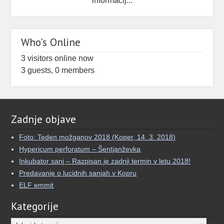
informacij...
Umetnost Sanjanja
5 months ago
Who's Online
🌙 Kaj, če bi lahko svoje sanje videli iz več
različnih perspektiv?
3 visitors online now
3 guests,
0 members
Več kot dve desetletji je minilo, odkar sem se
prvič vprašal, kaj moje sanje pomenijo.
Kar se je začelo kot iskanje pomena, se je
razvilo v poglobljeno raziskovanje izkušenj, ki
Zadnje objave
jih je pogosto težko ubesediti.
Foto: Teden možganov 2018 (Koper, 14. 3. 2018)
Zato sem ustvaril aplikacijo Oneiro.
Hypericum perforatum – Šentjanževka
Inkubator sanj – Razpisan je zadnji termin v letu 2018!
Gre za preprost sanjski dnevnik, ki poleg
Predavanje o lucidnih sanjah v Kopru
zapisovanja omogoča tudi AI interpretacijo san
ELF emmit
...
See More
Kategorije
View on Facebook
·
Share
Kategorije