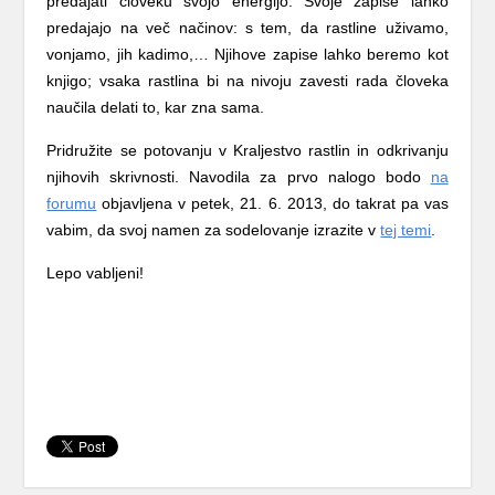
predajati človeku svojo energijo. Svoje zapise lahko
predajajo na več načinov: s tem, da rastline uživamo,
vonjamo, jih kadimo,… Njihove zapise lahko beremo kot
knjigo; vsaka rastlina bi na nivoju zavesti rada človeka
naučila delati to, kar zna sama.
Pridružite se potovanju v Kraljestvo rastlin in odkrivanju
njihovih skrivnosti. Navodila za prvo nalogo bodo
na
forumu
objavljena v petek, 21. 6. 2013, do takrat pa vas
vabim, da svoj namen za sodelovanje izrazite v
tej temi
.
Lepo vabljeni!