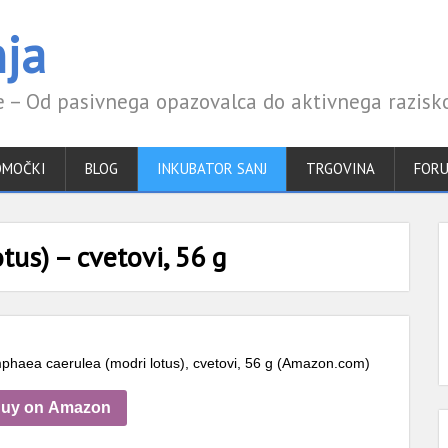
ja
 – Od pasivnega opazovalca do aktivnega razisk
OMOČKI
BLOG
INKUBATOR SANJ
TRGOVINA
FOR
us) – cvetovi, 56 g
haea caerulea (modri lotus), cvetovi, 56 g (Amazon.com)
uy on Amazon