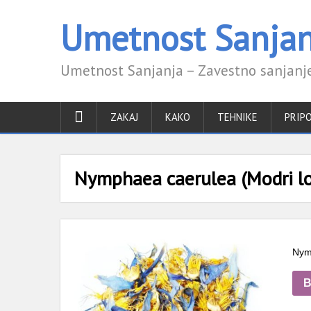
Umetnost Sanjan
Umetnost Sanjanja – Zavestno sanjanje
ZAKAJ
KAKO
TEHNIKE
PRIP
Nymphaea caerulea (Modri lot
Nymp
B