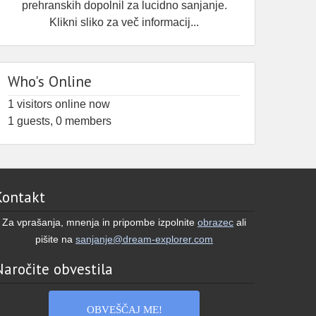
prehranskih dopolnil za lucidno sanjanje.
Klikni sliko za več informacij...
Who's Online
1 visitors online now
1 guests,
0 members
Kontakt
Za vprašanja, mnenja in pripombe izpolnite
obrazec
ali
pišite na
sanjanje@dream-explorer.com
Naročite obvestila
OBVEŠČAJ ME!