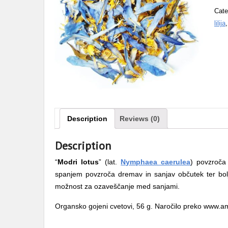
Cate
lilija
Description
Reviews (0)
Description
“
Modri lotus
” (lat.
Nymphaea caerulea
) povzroča
spanjem povzroča dremav in sanjav občutek ter bolj
možnost za ozaveščanje med sanjami.
Organsko gojeni cvetovi, 56 g. Naročilo preko www.