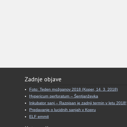
Zadnje objave
Foto: Teden možganov 2018 (Koper, 14. 3. 2018)
Hypericum perforatum – Šentjanževka
Inkubator sanj – Razpisan je zadnji termin v letu 2018!
Predavanje o lucidnih sanjah v Kopru
ELF emmit