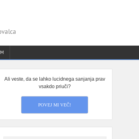
ovalca
UM
Ali veste, da se lahko lucidnega sanjanja prav
vsakdo priuči?
POVEJ MI VEČ!