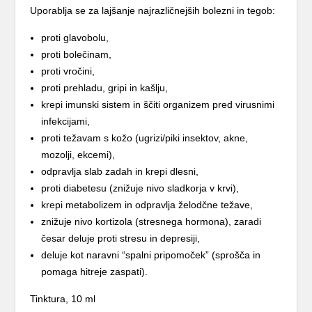
Uporablja se za lajšanje najrazličnejših bolezni in tegob:
proti glavobolu,
proti bolečinam,
proti vročini,
proti prehladu, gripi in kašlju,
krepi imunski sistem in ščiti organizem pred virusnimi
infekcijami,
proti težavam s kožo (ugrizi/piki insektov, akne,
mozolji, ekcemi),
odpravlja slab zadah in krepi dlesni,
proti diabetesu (znižuje nivo sladkorja v krvi),
krepi metabolizem in odpravlja želodčne težave,
znižuje nivo kortizola (stresnega hormona), zaradi
česar deluje proti stresu in depresiji,
deluje kot naravni “spalni pripomoček” (sprošča in
pomaga hitreje zaspati).
Tinktura, 10 ml