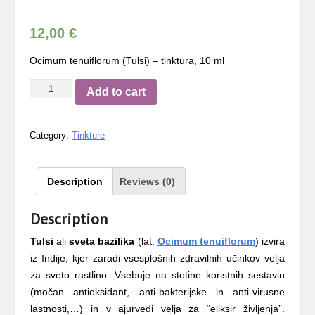
12,00
€
Ocimum tenuiflorum (Tulsi) – tinktura, 10 ml
Ocimum
Add to cart
tenuiflorum
(Tulsi)
Category:
Tinkture
-
tinktura,
10
Description
Reviews (0)
ml
quantity
Description
Tulsi
ali
sveta bazilika
(lat.
Ocimum tenuiflorum
) izvira
iz Indije, kjer zaradi vsesplošnih zdravilnih učinkov velja
za sveto rastlino. Vsebuje na stotine koristnih sestavin
(močan antioksidant, anti-bakterijske in anti-virusne
lastnosti,…) in v ajurvedi velja za “eliksir življenja”.