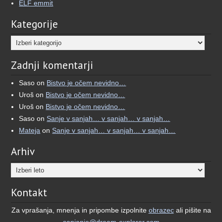
ELF emmit
Kategorije
Kategorije
Zadnji komentarji
Saso
on
Bistvo je očem nevidno…
Uroš
on
Bistvo je očem nevidno…
Uroš
on
Bistvo je očem nevidno…
Saso
on
Sanje v sanjah… v sanjah… v sanjah…
Mateja
on
Sanje v sanjah… v sanjah… v sanjah…
Arhiv
Kontakt
Za vprašanja, mnenja in pripombe izpolnite
obrazec
ali pišite na
sanjanje@dream-explorer.com