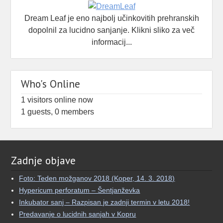
Dream Leaf je eno najbolj učinkovitih prehranskih
dopolnil za lucidno sanjanje. Klikni sliko za več
informacij...
Who's Online
1 visitors online now
1 guests,
0 members
Zadnje objave
Foto: Teden možganov 2018 (Koper, 14. 3. 2018)
Hypericum perforatum – Šentjanževka
Inkubator sanj – Razpisan je zadnji termin v letu 2018!
Predavanje o lucidnih sanjah v Kopru