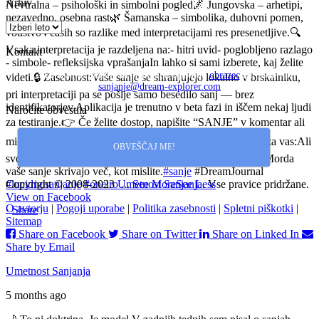
Arhiv
Nevtralna – psihološki in simbolni pogled
🌌 Jungovska – arhetipi,
nezavedno, osebna rast
🌿 Šamanska – simbolika, duhovni pomen,
vodstvo
Včasih so razlike med interpretacijami res presenetljive.
🔍
Vsaka interpretacija je razdeljena na:
- hitri uvid
- poglobljeno razlago
Kontakt
- simbole
- refleksijska vprašanja
In lahko si sami izberete, kaj želite
Za vprašanja, mnenja in pripombe izpolnite
obrazec
ali pišite na
videti.
🔒 Zasebnost:
Vaše sanje se shranjujejo lokalno v brskalniku,
sanjanje@dream-explorer.com
pri interpretaciji pa se pošlje samo besedilo sanj — brez
identifikatorjev.
Aplikacija je trenutno v beta fazi in iščem nekaj ljudi
Naročite obvestila
za testiranje.
👉 Če želite dostop, napišite “SANJE” v komentar ali
mi pošljite sporočilo.
Število mest je omejeno.
👇
Vprašanje za vas:
Ali
OBVEŠČAJ ME!
svoje sanje kdaj interpretirate — ali jih samo pozabite?
🌌 Morda
vaše sanje skrivajo več, kot mislite.
#sanje
#DreamJournal
#lucidnosanjanje
Copyright © 2008-2023
#oneiro
Umetnost Sanjanja
...
See More
See Less
. Vse pravice pridržane.
View on Facebook
O avtorju
|
Pogoji uporabe
|
Politika zasebnosti
|
Spletni piškotki
|
·
Share
Sitemap
Share on Facebook
Share on Twitter
Share on Linked In
Share by Email
Umetnost Sanjanja
5 months ago