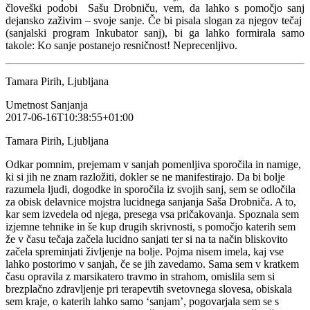
človeški podobi Sašu Drobniču, vem, da lahko s pomočjo sanj
dejansko zaživim – svoje sanje. Če bi pisala slogan za njegov tečaj
(sanjalski program Inkubator sanj), bi ga lahko formirala samo
takole: Ko sanje postanejo resničnost! Neprecenljivo.
Tamara Pirih, Ljubljana
Umetnost Sanjanja
2017-06-16T10:38:55+01:00
Tamara Pirih, Ljubljana
Odkar pomnim, prejemam v sanjah pomenljiva sporočila in namige,
ki si jih ne znam razložiti, dokler se ne manifestirajo. Da bi bolje
razumela ljudi, dogodke in sporočila iz svojih sanj, sem se odločila
za obisk delavnice mojstra lucidnega sanjanja Saša Drobniča. A to,
kar sem izvedela od njega, presega vsa pričakovanja. Spoznala sem
izjemne tehnike in še kup drugih skrivnosti, s pomočjo katerih sem
že v času tečaja začela lucidno sanjati ter si na ta način bliskovito
začela spreminjati življenje na bolje. Pojma nisem imela, kaj vse
lahko postorimo v sanjah, če se jih zavedamo. Sama sem v kratkem
času opravila z marsikatero travmo in strahom, omislila sem si
brezplačno zdravljenje pri terapevtih svetovnega slovesa, obiskala
sem kraje, o katerih lahko samo ‘sanjam’, pogovarjala sem se s