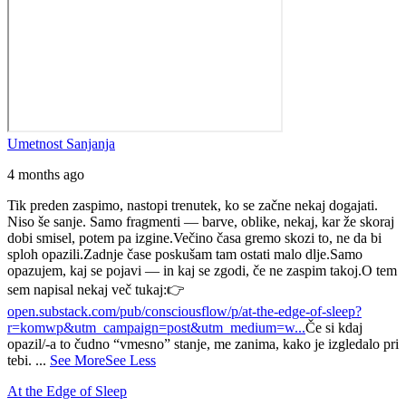
Umetnost Sanjanja
4 months ago
Tik preden zaspimo, nastopi trenutek, ko se začne nekaj dogajati.
Niso še sanje.
Samo fragmenti — barve, oblike, nekaj, kar že skoraj
dobi smisel, potem pa izgine.
Večino časa gremo skozi to, ne da bi
sploh opazili.
Zadnje čase poskušam tam ostati malo dlje.
Samo
opazujem, kaj se pojavi — in kaj se zgodi, če ne zaspim takoj.
O tem
sem napisal nekaj več tukaj:
👉
open.substack.com/pub/consciousflow/p/at-the-edge-of-sleep?
r=komwp&utm_campaign=post&utm_medium=w...
Če si kdaj
opazil/-a to čudno “vmesno” stanje, me zanima, kako je izgledalo pri
tebi.
...
See More
See Less
At the Edge of Sleep