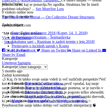
collective?r=komwp&utm_campaign...
Če danes sanjate — bodite
Who's Online
pozorni na to, kaj se ponavlja.
Ne zgodba. Struktura.
Ste že imeli
podobno izkušnjo?
...
See More
See Less
0 visitors online now
0 guests,
0 members
The Things in the Throat — On Collective Dream Structures
Zadnje objave
open.substack.com
Foto: Teden možganov 2018 (Koper, 14. 3. 2018)
“My throat begins to burn.
Hypericum perforatum – Šentjanževka
View on Facebook
Inkubator sanj – Razpisan je zadnji termin v letu 2018!
·
Share
Predavanje o lucidnih sanjah v Kopru
Share on Facebook
ELF emmit
Share on Twitter
Share on Linked In
Share by Email
Kategorije
Umetnost Sanjanja
Kategorije
5 months ago
Zadnji komentarji
🌙 Kaj, če bi lahko svoje sanje videli iz več različnih perspektiv?
Več
Saso
on
Bistvo je očem nevidno…
kot dve desetletji je minilo, odkar sem se prvič vprašal, kaj moje
Uroš
on
Bistvo je očem nevidno…
sanje pomenijo.
Kar se je začelo kot iskanje pomena, se je razvilo v
Uroš
on
Bistvo je očem nevidno…
poglobljeno raziskovanje izkušenj, ki jih je pogosto težko ubesediti.
Saso
on
Sanje v sanjah… v sanjah… v sanjah…
Zato sem ustvaril aplikacijo Oneiro.
Gre za preprost sanjski dnevnik,
Mateja
on
Sanje v sanjah… v sanjah… v sanjah…
ki poleg zapisovanja omogoča tudi AI interpretacijo sanj.
✨
Posebnost:
Iste sanje lahko dobijo več različnih interpretacij:
🧠