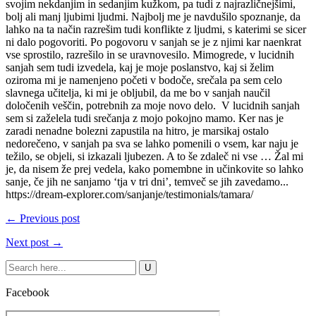
svojim nekdanjim in sedanjim kužkom, pa tudi z najrazličnejšimi,
bolj ali manj ljubimi ljudmi. Najbolj me je navdušilo spoznanje, da
lahko na ta način razrešim tudi konflikte z ljudmi, s katerimi se sicer
ni dalo pogovoriti. Po pogovoru v sanjah se je z njimi kar naenkrat
vse sprostilo, razrešilo in se uravnovesilo. Mimogrede, v lucidnih
sanjah sem tudi izvedela, kaj je moje poslanstvo, kaj si želim
oziroma mi je namenjeno početi v bodoče, srečala pa sem celo
slavnega učitelja, ki mi je obljubil, da me bo v sanjah naučil
določenih veščin, potrebnih za moje novo delo. V lucidnih sanjah
sem si zaželela tudi srečanja z mojo pokojno mamo. Ker nas je
zaradi nenadne bolezni zapustila na hitro, je marsikaj ostalo
nedorečeno, v sanjah pa sva se lahko pomenili o vsem, kar naju je
težilo, se objeli, si izkazali ljubezen. A to še zdaleč ni vse … Žal mi
je, da nisem že prej vedela, kako pomembne in učinkovite so lahko
sanje, če jih ne sanjamo ‘tja v tri dni’, temveč se jih zavedamo...
https://dream-explorer.com/sanjanje/testimonials/tamara/
← Previous post
Next post →
Facebook