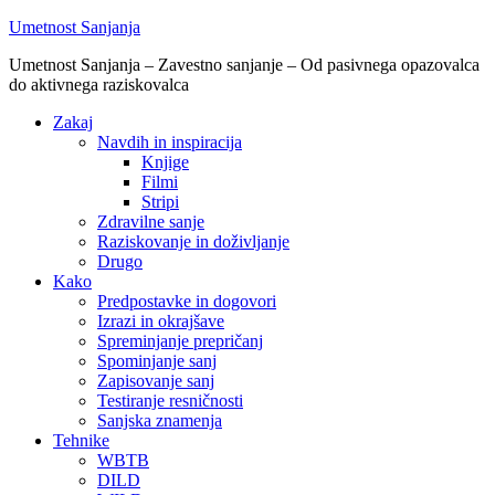
Umetnost Sanjanja
Umetnost Sanjanja – Zavestno sanjanje – Od pasivnega opazovalca
do aktivnega raziskovalca
Zakaj
Navdih in inspiracija
Knjige
Filmi
Stripi
Zdravilne sanje
Raziskovanje in doživljanje
Drugo
Kako
Predpostavke in dogovori
Izrazi in okrajšave
Spreminjanje prepričanj
Spominjanje sanj
Zapisovanje sanj
Testiranje resničnosti
Sanjska znamenja
Tehnike
WBTB
DILD