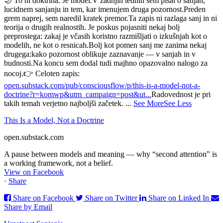
🌙 To ni doktrina. Je model.
V zadnjih tednih sem pisal o sanjah,
lucidnem sanjanju in tem, kar imenujem druga pozornost.
Preden
grem naprej, sem naredil kratek premor.
Ta zapis ni razlaga sanj in ni
teorija o drugih realnostih. Je poskus pojasniti nekaj bolj
preprostega: zakaj je včasih koristno razmišljati o izkušnjah kot o
modelih, ne kot o resnicah.
Bolj kot pomen sanj me zanima nekaj
drugega:
kako pozornost oblikuje zaznavanje — v sanjah in v
budnosti.
Na koncu sem dodal tudi majhno opazovalno nalogo za
nocoj.
👉 Celoten zapis:
open.substack.com/pub/consciousflow/p/this-is-a-model-not-a-
doctrine?r=komwp&utm_campaign=post&ut...
Radovednost je pri
takih temah verjetno najboljši začetek.
...
See More
See Less
This Is a Model, Not a Doctrine
open.substack.com
A pause between models and meaning — why “second attention” is
a working framework, not a belief.
View on Facebook
·
Share
Share on Facebook
Share on Twitter
Share on Linked In
Share by Email