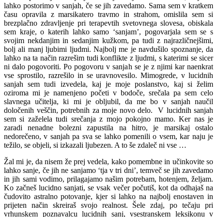
lahko postorimo v sanjah, če se jih zavedamo. Sama sem v kratkem
času opravila z marsikatero travmo in strahom, omislila sem si
brezplačno zdravljenje pri terapevtih svetovnega slovesa, obiskala
sem kraje, o katerih lahko samo ‘sanjam’, pogovarjala sem se s
svojim nekdanjim in sedanjim kužkom, pa tudi z najrazličnejšimi,
bolj ali manj ljubimi ljudmi. Najbolj me je navdušilo spoznanje, da
lahko na ta način razrešim tudi konflikte z ljudmi, s katerimi se sicer
ni dalo pogovoriti. Po pogovoru v sanjah se je z njimi kar naenkrat
vse sprostilo, razrešilo in se uravnovesilo. Mimogrede, v lucidnih
sanjah sem tudi izvedela, kaj je moje poslanstvo, kaj si želim
oziroma mi je namenjeno početi v bodoče, srečala pa sem celo
slavnega učitelja, ki mi je obljubil, da me bo v sanjah naučil
določenih veščin, potrebnih za moje novo delo. V lucidnih sanjah
sem si zaželela tudi srečanja z mojo pokojno mamo. Ker nas je
zaradi nenadne bolezni zapustila na hitro, je marsikaj ostalo
nedorečeno, v sanjah pa sva se lahko pomenili o vsem, kar naju je
težilo, se objeli, si izkazali ljubezen. A to še zdaleč ni vse …
Žal mi je, da nisem že prej vedela, kako pomembne in učinkovite so
lahko sanje, če jih ne sanjamo ‘tja v tri dni’, temveč se jih zavedamo
in jih sami vodimo, prilagajamo našim potrebam, hotenjem, željam.
Ko začneš lucidno sanjati, se vsak večer počutiš, kot da odhajaš na
čudovito astralno potovanje, kjer si lahko na najbolj enostaven in
prijeten način skreiraš svojo realnost. Šele zdaj, po tečaju pri
vrhunskem poznavalcu lucidnih sanj, vsestranskem leksikonu v