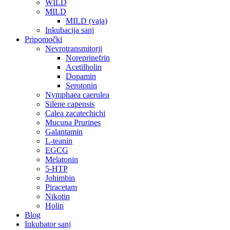
WILD
MILD
MILD (vaja)
Inkubacija sanj
Pripomočki
Nevrotransmitorji
Noreprinefrin
Acetilholin
Dopamin
Serotonin
Nymphaea caerulea
Silene capensis
Calea zacatechichi
Mucuna Prurines
Galantamin
L-teanin
EGCG
Melatonin
5-HTP
Johimbin
Piracetam
Nikotin
Holin
Blog
Inkubator sanj