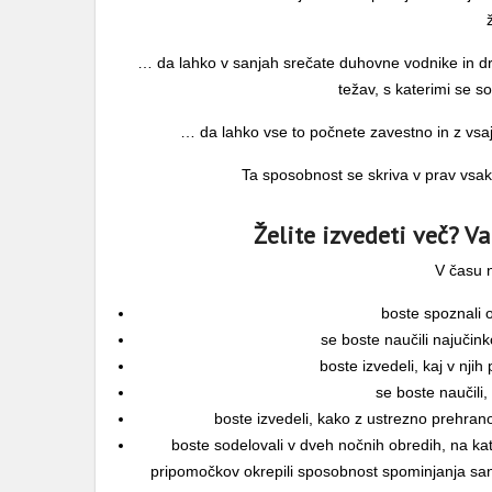
… da lahko v sanjah srečate duhovne vodnike in dru
težav, s katerimi se s
… da lahko vse to počnete zavestno in z vsaj
Ta sposobnost se skriva v prav vsa
Želite izvedeti več? Va
V času 
boste spoznali 
se boste naučili najučink
boste izvedeli, kaj v njih
se boste naučili,
boste izvedeli, kako z ustrezno prehrano o
boste sodelovali v dveh nočnih obredih, na ka
pripomočkov okrepili sposobnost spominjanja san