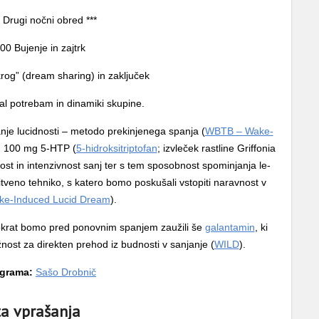
 Drugi nočni obred ***
00 Bujenje in zajtrk
krog” (dream sharing) in zaključek
al potrebam in dinamiki skupine.
nje lucidnosti – metodo prekinjenega spanja (
WBTB – Wake-
em 100 mg 5-HTP (
5-hidroksitriptofan
; izvleček rastline Griffonia
vost in intenzivnost sanj ter s tem sposobnost spominjanja le-
veno tehniko, s katero bomo poskušali vstopiti naravnost v
ke-Induced Lucid Dream
).
Tokrat bomo pred ponovnim spanjem zaužili še
galantamin
, ki
ost za direkten prehod iz budnosti v sanjanje (
WILD
).
ograma:
Sašo Drobnič
a vprašanja