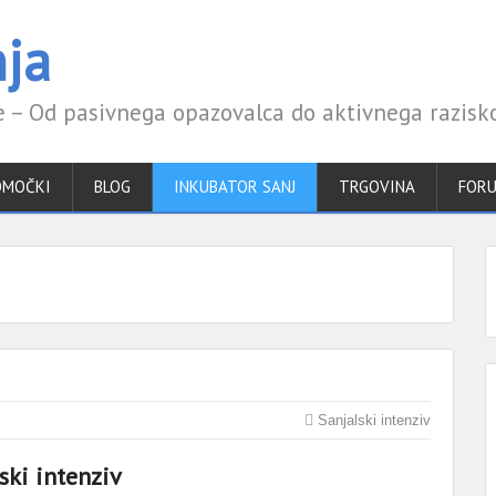
ja
 – Od pasivnega opazovalca do aktivnega razisk
OMOČKI
BLOG
INKUBATOR SANJ
TRGOVINA
FOR
Sanjalski intenziv
ski intenziv