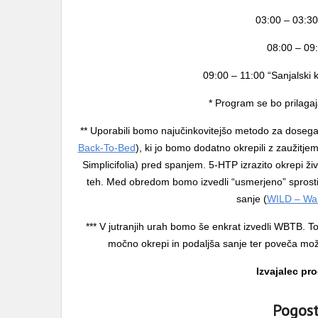
03:00 – 03:30
08:00 – 09:
09:00 – 11:00 “Sanjalski 
* Program se bo prilagaj
** Uporabili bomo najučinkovitejšo metodo za dosega
Back-To-Bed
), ki jo bomo dodatno okrepili z zaužitj
Simplicifolia) pred spanjem. 5-HTP izrazito okrepi ži
teh. Med obredom bomo izvedli “usmerjeno” sprostit
sanje (
WILD – Wa
*** V jutranjih urah bomo še enkrat izvedli WBTB. 
močno okrepi in podaljša sanje ter poveča možn
Izvajalec pr
Pogost