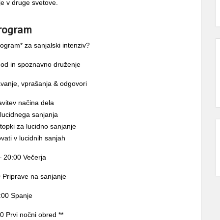
e v druge svetove.
rogram
ogram* za sanjalski intenziv?
hod in spoznavno druženje
vanje, vprašanja & odgovori
vitev načina dela
lucidnega sanjanja
topki za lucidno sanjanje
vati v lucidnih sanjah
– 20:00 Večerja
 Priprave na sanjanje
:00 Spanje
0 Prvi nočni obred **