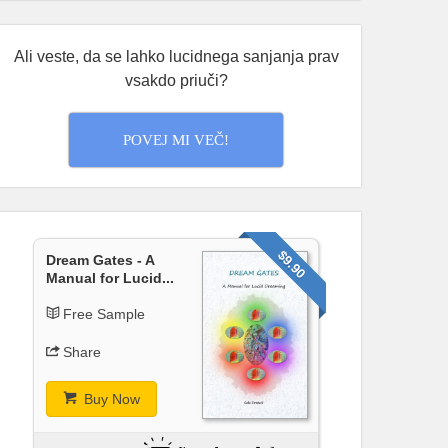
Samo opazujem, kaj se pojavi — in kaj se
zgodi, če ne zaspim takoj.
Ali veste, da se lahko lucidnega sanjanja prav
O tem sem napisal nekaj več tukaj:
vsakdo priuči?
👉
open.substack.com/pub/consciousflow/p/at
POVEJ MI VEČ!
...
See More
At the Edge of Sleep
open.substack.com
There’s a moment, right at the boundary
of sleep, when something begins.
$9.90
Dream Gates - A
Manual for Lucid...
View on Facebook
·
Share
Free Sample
Share
Umetnost Sanjanja
5 months ago
Buy Now
Ste že kdaj sanjali, da vam nekaj obtiči v
grlu — in to vlečete ven brez konca?