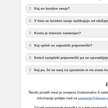
Kaj so lucidne sanje?
V čem se lucidne sanje razlikujejo od običajn
Komu je intenziv namenjen?
Kaj sploh so sajnalski pripomočki?
Kateri sanjalski pripomočki pa se uporabljaj
Kaj pa, če se sanj ne spomnim in ne znam luc
P
Število prostih mest je omejeno (maksimalno 9 oseb
informacije pošljite mail na
sanjanje@dream-e
Zaradi organizacije dogodka in s tem povezanih st