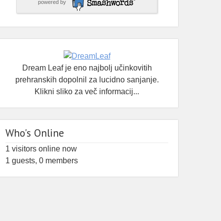
powered by
Jaz sem takšne sanje imel večkrat.
Ne samo enkrat ali dvakrat — ampak skozi
leta.
Ko sem pogledal stare zapise, sem
Dream Leaf je eno najbolj učinkovitih
ugotovil, da se isti motiv ponavlja že od
prehranskih dopolnil za lucidno sanjanje.
2007.
Klikni sliko za več informacij...
Še bolj zanimivo pa je bilo nekaj drugega:
ko začneš raziskovati, ugotoviš, da imajo
Who's Online
zelo podobne sanje tudi drugi ljudje.
1 visitors online now
Razlage so različne. Psihološke. Simb
...
1 guests,
0 members
See More
The Things in the Throat — On Collective
Dream Structures
open.substack.com
“My throat begins to burn.