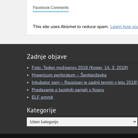
Facebook Comments
This site uses Akismet to reduce spam.
Learn how yo
Zadnje objave
Foto: Teden možganov 2018 (Koper, 14. 3. 2018)
Hypericum perforatum – Šentjanževka
Inkubator sanj – Razpisan je zadnji termin v letu 2018!
Predavanje o lucidnih sanjah v Kopru
ELF emmit
Kategorije
Kategorije