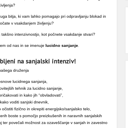
življenja?
ga bitja, ki vam lahko pomagajo pri odpravljanju blokad in
oočate v vsakdanjem življenju?
 takšno intenzivnostjo, kot počnete vsakdanje stvari?
kem od nas in se imenuje
lucidno sanjanje
.
bljeni na sanjalski intenziv!
našega druženja
osnove lucidnega sanjanja,
ovitejših tehnik za lucidno sanjanje,
 pričakovati in kako jih “obvladovati”,
 kako voditi sanjski dnevnik,
čistiti fizično in okrepiti energijsko/sanjalsko telo,
terih boste s pomočjo preizkušenih in naravnih sanjalskih
j ter povečali možnost za ozaveščanje v sanjah in zavestno