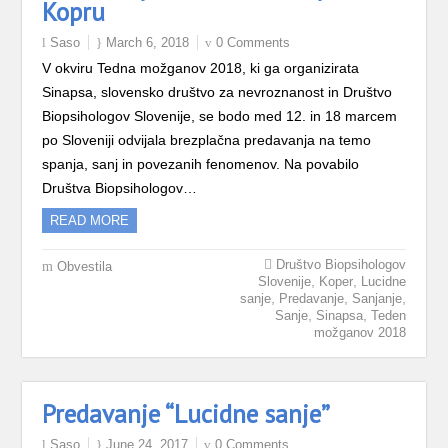
Kopru
Saso
March 6, 2018
0 Comments
V okviru Tedna možganov 2018, ki ga organizirata
Sinapsa, slovensko društvo za nevroznanost in Društvo
Biopsihologov Slovenije, se bodo med 12. in 18 marcem
po Sloveniji odvijala brezplačna predavanja na temo
spanja, sanj in povezanih fenomenov. Na povabilo
Društva Biopsihologov…
READ MORE
Društvo Biopsihologov
Obvestila
,
,
Slovenije
Koper
Lucidne
,
,
,
sanje
Predavanje
Sanjanje
,
,
Sanje
Sinapsa
Teden
možganov 2018
Predavanje “Lucidne sanje”
Saso
June 24, 2017
0 Comments