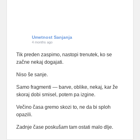
Umetnost Sanjanja
4 months ago
Tik preden zaspimo, nastopi trenutek, ko se
začne nekaj dogajati.
Niso še sanje.
Samo fragmenti — barve, oblike, nekaj, kar že
skoraj dobi smisel, potem pa izgine.
Večino časa gremo skozi to, ne da bi sploh
opazili.
Zadnje čase poskušam tam ostati malo dlje.
Samo opazujem, kaj se pojavi — in kaj se zgodi,