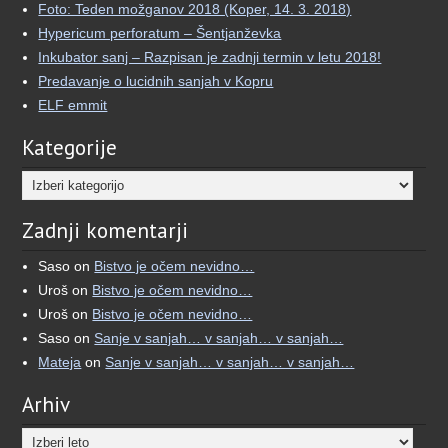
Foto: Teden možganov 2018 (Koper, 14. 3. 2018)
5 months ago
Hypericum perforatum – Šentjanževka
🌙 Kaj, če bi lahko svoje sanje videli iz več
Inkubator sanj – Razpisan je zadnji termin v letu 2018!
različnih perspektiv?
Predavanje o lucidnih sanjah v Kopru
ELF emmit
Več kot dve desetletji je minilo, odkar sem se
prvič vprašal, kaj moje sanje pomenijo.
Kategorije
Kar se je začelo kot iskanje pomena, se je
Kategorije
razvilo v poglobljeno raziskovanje izkušenj, ki
jih je pogosto težko ubesediti.
Zadnji komentarji
Zato sem ustvaril aplikacijo Oneiro.
Saso
on
Bistvo je očem nevidno…
Uroš
on
Bistvo je očem nevidno…
Gre za preprost sanjski dnevnik, ki poleg
Uroš
on
Bistvo je očem nevidno…
zapisovanja omogoča tudi AI interpretacijo san
Saso
on
Sanje v sanjah… v sanjah… v sanjah…
...
See More
Mateja
on
Sanje v sanjah… v sanjah… v sanjah…
View on Facebook
·
Share
Arhiv
Umetnost Sanjanja